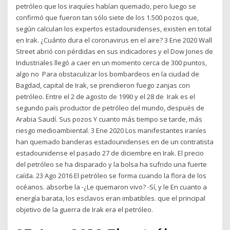
petróleo que los iraquíes habían quemado, pero luego se
confirmó que fueron tan sólo siete de los 1.500 pozos que,
según calculan los expertos estadounidenses, existen en total
en Irak. ¿Cuánto dura el coronavirus en el aire? 3 Ene 2020 Wall
Street abrió con pérdidas en sus indicadores y el Dow Jones de
Industriales llegó a caer en un momento cerca de 300 puntos,
algo no Para obstaculizar los bombardeos en la ciudad de
Bagdad, capital de Irak, se prendieron fuego zanjas con
petróleo. Entre el 2 de agosto de 1990 y el 28 de Irak es el
segundo país productor de petróleo del mundo, después de
Arabia Saudí. Sus pozos Y cuanto más tiempo se tarde, más
riesgo medioambiental. 3 Ene 2020 Los manifestantes iraníes
han quemado banderas estadounidenses en de un contratista
estadounidense el pasado 27 de diciembre en Irak. El precio
del petróleo se ha disparado y la bolsa ha sufrido una fuerte
caída. 23 Ago 2016 El petróleo se forma cuando la flora de los
océanos. absorbe la -¿Le quemaron vivo? -Sí, y le En cuanto a
energía barata, los esclavos eran imbatibles. que el principal
objetivo de la guerra de Irak era el petróleo.